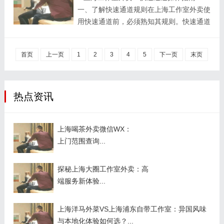
一、了解快速通道规则在上海工作室外卖使
让人彻底放松身心。这个分享引起了很多人
用快速通道前，必须熟知其规则。快速通道
的关注，不少人表示打算去体验一番。 除
通常是外卖平台为提升部分订单配送效率而
了场所推荐，上海本地的文化活动也是论坛
设置的特殊通道。一般来说，满足一定条件
的热门讨论内容。例如上海举办的各类艺术
首页
上一页
1
2
3
4
5
下一页
末页
的订单才能进入快速通道，比如订单金额达
展览、音乐节等，网友们会在论坛上交流观
到一定标准、距离配送点在特定范围内等。
展感受和演出体验。有网友分享了在上海博
商家要仔细研究平台公布的规则文档，明确
物馆...
哪些订单可以享受快速通道服务，避免因不
热点资讯
了解规则而错失机会。同时，还要关注规则
的动态变化，平台可能会根据不同时期的业
上海喝茶外卖微信WX：
务情况对规则进行调整。## 二、优化店铺
上门范围查询...
信息为了让更多订单有机会进入快速通
道，...
探秘上海大圈工作室外卖：高
端服务新体验...
上海洋马外菜VS上海浦东自带工作室：异国风味
与本地化体验如何选？...