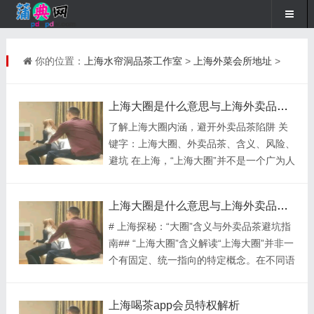
你的位置：
上海水帘洞品茶工作室
>
上海外菜会所地址
>
上海大圈是什么意思与上海外卖品茶避坑_322
了解上海大圈内涵，避开外卖品茶陷阱 关
键字：上海大圈、外卖品茶、含义、风险、
避坑 在上海，“上海大圈”并不是一个广为人
知的特定概念。从常见情况推测，“大圈”可
能指的是某个特定的社交圈子、商业圈子或
上海大圈是什么意思与上海外卖品茶避坑_620
者地域范围较大的群体。它或许是一些行业
# 上海探秘：“大圈”含义与外卖品茶避坑指
内人士交流合作的圈子，也可能是特定兴趣
南## “上海大圈”含义解读“上海大圈”并非一
爱好者组成的群体。然而，由于没有明确的
个有固定、统一指向的特定概念。在不同语
官方定义，其具体含义需要结合具体的语境
境下，它有着不同的含义。在一些社会讨论
来判断。 而上海外卖品茶，近年来成为不
中，“大圈”可能指的是上海某个较大范围的
少人尝试的消费方式。但其中存在诸多陷阱
上海喝茶app会员特权解析
社交圈子，这个圈子可能由从事特定行业、
需要避开。一些不良商家会以低价高品质的