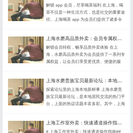
解锁 app 会员，尽享喝茶福利 在上海，喝
有共同兴趣爱好或者相同社会阶层的人组
茶叶为诱饵，吸引消费者下单。然而实际...
茶不仅是一种生活方式，也是社交的重要途
成。例如，上海的金融大圈，里面汇聚了银
径。上海喝茶 app 为会员们提供了诸多令
行、证券、基金等领域的从业者，他们在这
人心动的特权，下面就为大家详细解析。
个圈子里交流信息、拓展业务。而在地域层
首先是价格优惠特权。会员在 app 内预订
面，“大圈”也许代表着上海一个相对较大的
上海水磨高品质外卖：会员专属权益详解_17
茶馆或购买茶叶时，能享受一定比例的折
地理区域，像是围绕某个核心商圈向外辐射
解锁会员特权，畅享品质外卖体验 在上
扣。比如，普通用户购买某款知名茶叶需
的一片区域。## 上海外卖品茶...
海，水磨高品质外卖为会员提供了一系列专
500 元，而会员凭借特权只需 400 元，这
属权益，让会员们享受更优质、便捷的服
为会员节省了不少开支。而且在一些特殊节
务。 首先是价格优惠。会员在下单时可享
日，会员还能参与专属的满减活动，让实惠
受一定比例的折扣，这能为会员节省不少开
加倍。 其次是优先预订权。上海热门的茶
上海水磨贵族宝贝最新论坛：本地热议话题
支。比如，一份原本价值 80 元的水磨特色
馆常常一位难求，普通用户可能需要提前很
探索论坛里的上海本地新鲜事 上海水磨贵
套餐，会员购买时可能只需 60 元，相当于
久才能订到心仪的位置。...
族宝贝最新论坛，是本地居民交流的热门平
打了七五折。而且，会员还能经常参与满减
台，上面的热议话题丰富多彩。其中，上海
活动，满 100 减 20、满 200 减 50 等，大
的特色水磨场所推荐是经久不衰的话题。不
大降低了用餐成本。 其次是配送服务升
少网友会分享自己去过的优质水磨店，比如
级。普通用户可能需要等待 30 分钟甚至更
上海工作室外卖：快速通道操作指南_351
有一位网友提到在静安区的一家水磨店，店
久才能收到外卖，而会员享有优先配送权，
# 上海工作室外卖：快速通道操作指南##
内环境优雅，服务周到，技师手法专业，能
配送时间大幅缩短，...