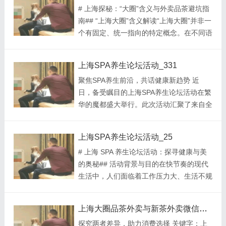
# 上海探秘：“大圈”含义与外卖品茶避坑指
内人士交流合作的圈子，也可能是特定兴趣
的靓汤等，都能在外卖平台上轻松找到。
南## “上海大圈”含义解读“上海大圈”并非一
爱好者组成的群体。然而，由于没有明确的
在配...
个有固定、统一指向的特定概念。在不同语
官方定义，其具体含义需要结合具体的语境
境下，它有着不同的含义。在一些社会讨论
来判断。 而上海外卖品茶，近年来成为不
中，“大圈”可能指的是上海某个较大范围的
少人尝试的消费方式。但其中存在诸多陷阱
上海SPA养生论坛活动_331
社交圈子，这个圈子可能由从事特定行业、
需要避开。一些不良商家会以低价高品质的
聚焦SPA养生前沿，共话健康新趋势 近
有共同兴趣爱好或者相同社会阶层的人组
茶叶为诱饵，吸引消费者下单。然而实际...
日，备受瞩目的上海SPA养生论坛活动在繁
成。例如，上海的金融大圈，里面汇聚了银
华的魔都盛大举行。此次活动汇聚了来自全
行、证券、基金等领域的从业者，他们在这
国各地的SPA养生行业专家、学者、从业者
个圈子里交流信息、拓展业务。而在地域层
以及养生爱好者，共同探讨SPA养生领域的
面，“大圈”也许代表着上海一个相对较大的
上海SPA养生论坛活动_25
最新动态和发展趋势。 活动现场，气氛热
地理区域，像是围绕某个核心商圈向外辐射
# 上海 SPA 养生论坛活动：探寻健康与美
烈而活跃。论坛邀请了多位业内知名专家进
的一片区域。## 上海外卖品茶...
的奥秘## 活动背景与目的在快节奏的现代
行主题演讲。专家们围绕SPA养生的理论基
生活中，人们面临着工作压力大、生活不规
础、技术创新、健康管理等方面展开了深入
律等诸多问题，对健康和养生的需求日益增
的讲解和分享。他们用丰富的案例和专业的
长。上海 SPA 养生论坛活动应运而生，旨
知识，为与会者带来了一场知识的盛宴。其
上海大圈品茶外卖与新茶外卖微信对比_273
在汇聚行业专家、从业者和养生爱好者，共
中，关于新型SPA疗法在缓解压力、改善睡
探究两者差异，助力消费选择 关键字：上
同探讨 SPA 养生领域的最新趋势、技术和
眠等方面的应用，引起了大家的广泛...