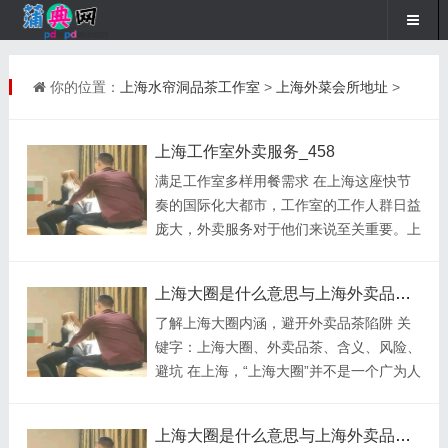
你的位置：
上海水帘洞品茶工作室
>
上海外菜会所地址
>
上海工作室外卖服务_458
满足工作室多样用餐需求 在上海这座快节
奏的国际化大都市，工作室的工作人群日益
庞大，外卖服务对于他们来说至关重要。上
海的工作室外卖服务正呈现出蓬勃发展的态
势，为工作室人员带来了极大的便利。 从
上海大圈是什么意思与上海外卖品茶避坑_322
菜品的丰富度来看，上海工作室外卖涵盖了
了解上海大圈内涵，避开外卖品茶陷阱 关
各种菜系。无论是传统的本帮菜，以浓油赤
键字：上海大圈、外卖品茶、含义、风险、
酱的红烧肉、鲜美的油爆虾为代表，让人们
避坑 在上海，“上海大圈”并不是一个广为人
品尝到地道的上海风味；还是川渝地区的麻
知的特定概念。从常见情况推测，“大圈”可
辣川菜，如麻辣鲜香的水煮鱼、香辣过瘾的
能指的是某个特定的社交圈子、商业圈子或
毛血旺，满足喜欢重口味人群的需求；亦或
上海大圈是什么意思与上海外卖品茶避坑_620
者地域范围较大的群体。它或许是一些行业
是清淡养生的粤菜，像鲜嫩的白切鸡、滋补