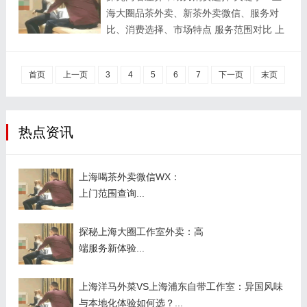
海大圈品茶外卖、新茶外卖微信、服务对
理念，推动上海乃至全国 SPA 养生行业的
比、消费选择、市场特点 服务范围对比 上
发展，为大众提供更科学、有效的养生方
海大圈品茶外卖通常覆盖较大的区域，其目
案。## 活动概况本次论坛活动在上海繁华
标客户群体广泛，能满足不同地段消费者的
的市中心一家高端酒店举行，现场布置得温
首页
上一页
3
4
5
6
7
下一页
末页
需求。而新茶外卖微信可能更侧重于特定区
馨而典雅，充满了养生的氛围。活动为期两
域，比如茶叶产地周边或者繁华商业中心附
天，吸引了来自全国各地的...
近，服务范围相对较窄，但对该区域的服务
深度可能更高。 茶叶种类丰富度 上海大圈
热点资讯
品茶外卖往往拥有更丰富的茶叶种类，涵盖
了各种常见和珍稀的茶叶品种，以满足不同
上海喝茶外卖微信WX：
消费者的口味偏好。新茶外卖微信则可能更
上门范围查询...
专注于新茶，特别是当季新鲜采摘的茶叶，
在...
探秘上海大圈工作室外卖：高
端服务新体验...
上海洋马外菜VS上海浦东自带工作室：异国风味
与本地化体验如何选？...