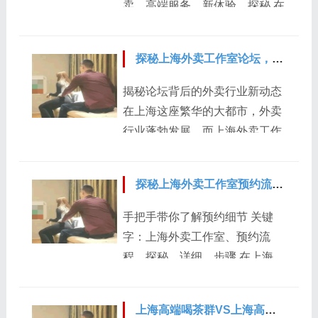
卖、高端服务、新体验、探秘 在
种。一种常见的方式是直接在微
随时可以问我。...
繁华的上海，大圈工作室外卖正
信上与商家客服进行沟通。用户
悄然兴起，为消费者带来了全新
添加商家微信后，可...
探秘上海外卖工作室论坛，解锁新资讯
的高端服务体验。 从服务内容来
看，大圈工作室外卖的业务范围
揭秘论坛背后的外卖行业新动态
广泛。它不仅仅局限于传统的餐
在上海这座繁华的大都市，外卖
饮外卖，还涵盖了各类高品质的
行业蓬勃发展，而上海外卖工作
商品配送。无论是精致的奢侈
室论坛则是外卖从业者和爱好者
品，还是新鲜的进口食材，都能
交流的重要平台。今天，就让我
通过外卖的形式快速、安全地送
探秘上海外卖工作室预约流程，超详细！
们一同探秘这个论坛，解锁其中
到消费者手中。这种多样化的服
的新资讯。 论坛上，大家热烈讨
手把手带你了解预约细节 关键
务，满足了不同消费者的需求。
论着各类外卖工作室的运营模
字：上海外卖工作室、预约流
服务质量更是其一大亮点。大圈
式。一些工作室分享了他们独特
程、探秘、详细、步骤 在上海，
工作室严格筛选合作商家和配送
的菜品研发经验，如何根据上海
外卖工作室的服务备受关注，下
人员。商家需具备良好的信誉和
本地人的口味偏好，打造出独具
面就为大家详细探秘其预约流
优质的产品，配送...
特色的外卖美食，吸引更多顾
上海高端喝茶群VS上海高端外卖：社交与便捷性对比
程。 前期了解 在预约之前，你