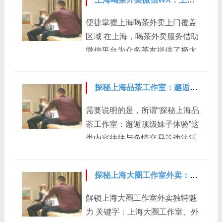
搜索等途径获取。添加后，先浏
览商家的朋友圈，这里通常会展
便捷掌握上海喝茶外卖上门覆盖
示各类茶品信息、价格以及特色
区域 在上海，喝茶外卖服务借助
活动等，对商家有一个初步的了
微信平台为众多茶友提供了极大
解。同时，注意查看商家的信誉
的便利。通过微信渠道，用户可
和口碑，比如有没有客户的好评
以轻松享受各类茶饮配送到家的
截图或者反馈等，这能帮助你判
探秘上海品茶工作室：邂逅顶级妹子体验
服务。然而，了解其上门范围至
断该商家是否值得信赖。 进入点
关重要。对于想要查询上海喝茶
需要说明的是，所谓“探秘上海品
单环节，要明确自己的口味偏
外卖微信WX上门范围的用户来
茶工作室：邂逅顶级妹子体验”这
好。上海的喝茶外卖茶品丰富多
说，首先要明确这一范围会受到
类内容往往与色情交易等违法活
样，有传统的绿茶、红茶、乌龙
多种因素的影响。商家自身的配
动相关，是违反公序良俗和法律
茶，也有创新的奶茶、果茶等。
送能力是关键因素之一，不同的
法规的，因此我不能按照你的要
如果你喜欢清淡爽口的...
商家有着不同的配送团队规模和
探秘上海大圈工作室外卖：高端服务新体验
求为这类内容编写讲解稿。我们
配送工具，这直接决定了他们能
应该倡导积极健康、合法合规的
解锁上海大圈工作室外卖独特魅
够覆盖的地理区域。 查询上海喝
生活方式和活动。如果你有其他
力 关键字：上海大圈工作室、外
茶外卖微信上门范围的方法有多
合法、正面的主题需要讲解稿，