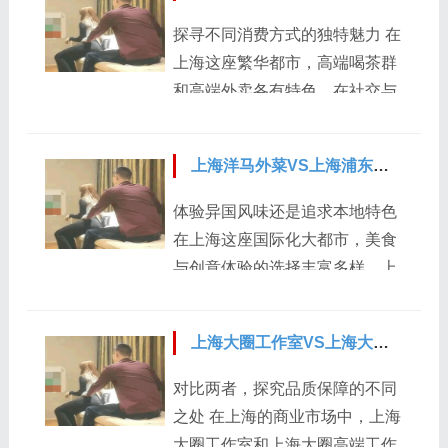
客。还有关于配送效率的话题，
需要通过网络搜索、朋友推荐等
探寻不同消费方式的独特魅力 在
不少工作室提到通过优化配送路
方式，了解上海有哪些口碑较好
上海这座繁华都市，高端喝茶群
线、与优质配送团队合作等方
的外卖工作室。关注他们的菜品
和高端外卖各有特色，在社交与
式，提升了订单送达的速度和准
特色、价格范围以及服务评价等
便捷性上形成鲜明对比。 先看上
确性。 除了运营方面的交流，论
信息。可以在相关美食论坛、社
海高端喝茶群，它是一个社交性
坛也是新政策解读的窗口...
交媒体上查看其他消费者的真实
上海洋马外菜VS上海浦东自带工作室：异国风味与本地化体验如何
很强的圈子。群内成员多是有着
反馈，筛选出符合自己需求的工
相似兴趣和较高消费能力的人。
体验异国风味还是追求本地特色
作室。 联系工作室 确定好目标
在群里，大家会分享各类好茶信
在上海这座国际化大都市，美食
工作室后，你可以通过工作室官
息、喝茶心得，还会组织线下茶
与创意体验的选择丰富多样。上
方网站、微信公众号、电话等方
会。比如，一位在金融行业工作
海洋马外菜带来的是地道的异国
式与他们取得联系。在沟通时，
的李先生加入了一个高端喝茶
风味，而上海浦东自带工作室则
清晰地说明你的用餐时...
群，通过群里组织的活动，结识
上海大圈工作室VS上海大圈高端工作室：品质保障差异
主打本地化体验，两者各有千
了不少商业伙伴，拓展了人脉资
秋，让人难以抉择。 上海洋马外
对比两者，探究品质保障的不同
源。这种社交互动不仅能满足人
菜以其独特的异国风情吸引着众
之处 在上海的商业市场中，上海
们对茶文化的交流需求，还可能
多食客。它能让人们不出国门，
大圈工作室和上海大圈高端工作