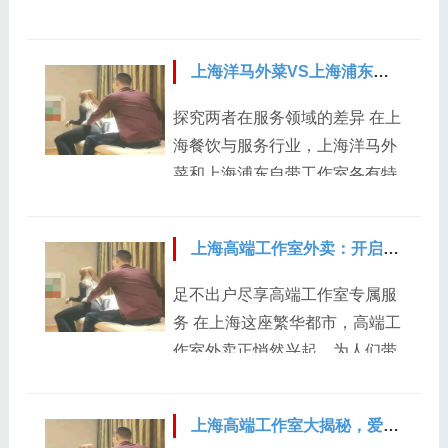
带来潜在的商业机会。然而，它
就品尝到世界各地的特色美食。
室都有一定的影响力，然而它们
的便捷性相对较差。参加线下茶
例如，洋马外菜中的日式料理，
在品质保障方面存在着显著差
会需要提前安排时间，...
精致的摆盘、新鲜的食材，从刺
上海洋马外菜VS上海浦东自带工作室：特色服务对比
异。 从人员配备来看，上海大圈
身到寿司，每一道菜品都充满了
工作室可能汇聚了各类专业人
探究两者在服务领域的差异 在上
浓郁的日本风味。还有法式大
才，但人员的专业深度和经验丰
海餐饮与服务行业，上海洋马外
餐，浪漫的氛围搭配上牛排、鹅
富度参差不齐。例如，在一次平
菜和上海浦东自带工作室各有特
肝等经典菜肴，仿佛让人置身于
面设计项目中，普通工作室的设
色。下面就来对比一下它们的特
巴黎的餐厅。在这里，人们可以
计师虽然能够完成基本的设计任
色服务。 上海洋马外菜以专业、
沉浸在异国的美食文化中...
务，但对于一些高端创意和细节
上海高端工作室外卖：开启私密享受新方式
精致的外送餐饮服务著称。他们
处理上显得力不从心。而上海大
拥有一支经验丰富的厨师团队，
足不出户尽享高端工作室专属服
圈高端工作室则拥有行业内顶尖
擅长制作各类正宗的日本料理。
务 在上海这座繁华都市，高端工
的专业人才，他们经验丰富，能
从食材的选择上就极为讲究，只
作室外卖正悄然兴起，为人们带
够更好地应对复杂的项目需求。
选用新鲜、高品质的海鲜和蔬
来了私密享受的全新方式。以
比如在为大型企业进行品牌形象
菜，确保菜品的原汁原味。例如
往，若想体验高端工作室的服
设计时，高端工作室的设...
他们的刺身拼盘，每一片刺身都
上海高端工作室大揭秘，爱上海龙凤花千坊引领潮流
务，人们往往需要亲自前往，不