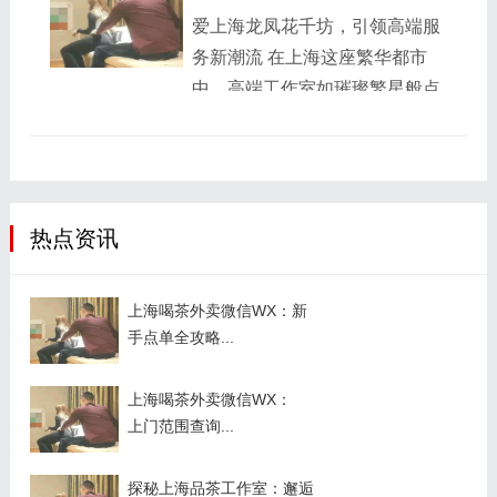
切得厚薄均匀，口感鲜嫩。而
仅耗时，还可能因各种外界因素
爱上海龙凤花千坊，引领高端服
且，洋马外菜的服务流程十分规
影响体验。而现在，外卖服务打
务新潮流 在上海这座繁华都市
范，从订单接收、菜品制作到配
破了这一局限。 以美容工作室为
中，高端工作室如璀璨繁星般点
送，每个环节都有严格的时间把
例，一些知名的高端美容工作室
缀着城市的各个角落。而爱上海
控，保证顾客能及时享用到美
推出了外卖服务。顾客只需在手
龙凤花千坊，无疑是其中最耀眼
食。 上海浦东自带工作室...
机上下单，专业的美容师就会带
的一颗，引领着行业潮流。 爱上
着全套的高端美容设备和产品，
海龙凤花千坊之所以能在众多工
准时来到顾客指定的私密场所，
热点资讯
作室中脱颖而出，首先得益于其
如家中或酒店房间。在舒适的环
优质的服务团队。这里汇聚了一
境中，顾客可以全身心地放松，
批专业素养高、经验丰富的工作
上海喝茶外卖微信WX：新
享受个性化的美容护理。比如，
人员，他们以热情、周到的服务
手点单全攻略...
李女士平时工作繁忙，很...
态度，为每一位顾客提供个性化
的解决方案。例如，顾客李先生
上海喝茶外卖微信WX：
上门范围查询...
在筹备一场重要商务宴请时，对
场地布置和菜品搭配毫无头绪。
探秘上海品茶工作室：邂逅
花千坊的工作人员根据李先生的