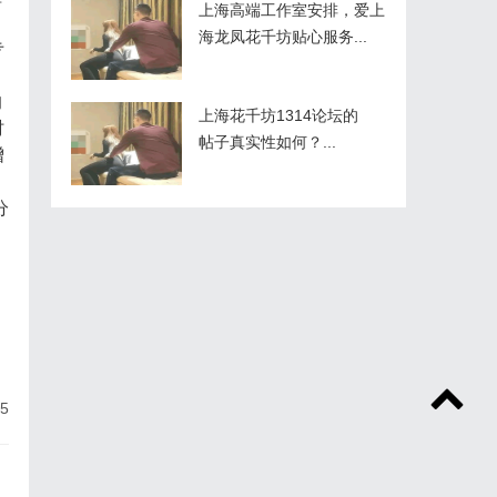
上海高端工作室安排，爱上
海龙凤花千坊贴心服务...
专
的
上海花千坊1314论坛的
时
帖子真实性如何？...
增
分
。
，
5