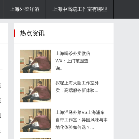
上海外菜洋酒
上海中高端工作室有哪些
热点资讯
上海喝茶外卖微信
WX：上门范围查
询...
探秘上海大圈工作室外
能
卖：高端服务新体验...
，
能
店
上海洋马外菜VS上海浦东
别
自带工作室：异国风味与本
目
地化体验如何选？...
良
理