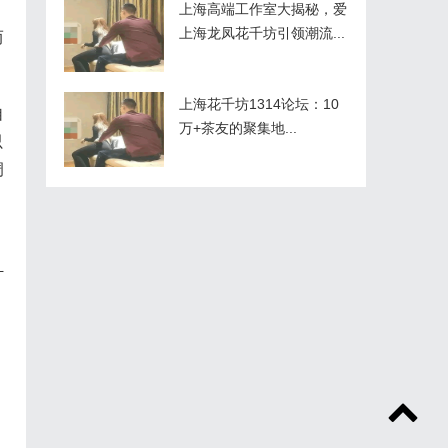
上海高端工作室大揭秘，爱
上海龙凤花千坊引领潮流...
而
上海花千坊1314论坛：10
自
万+茶友的聚集地...
只
调
。
计