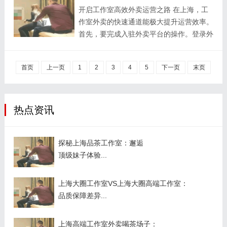
开启工作室高效外卖运营之路 在上海，工
样。一些知名的老字号茶馆也加入了外卖行
可靠性，毕竟价格较低可能在某些方面存在
作室外卖的快速通道能极大提升运营效率。
列，保证了茶叶的品质和口感。同时，新兴
一定的局...
首先，要完成入驻外卖平台的操作。登录外
的茶品牌则以创新的包装和独特的口味吸引
卖平台官方网站或下载对应的商家端
着年轻消费者。## 二、选择可靠的外卖平
APP，按照系统提示进行注册。需准备好工
台目前，市面上有多个主流的外卖平台可供
首页
上一页
1
2
3
4
5
下一页
末页
作室的营业执照、食品经营许可证等相关证
选择，如美团、饿了么等。这些平台上有众
件，确保信息真实准确。上传证件时，要保
多提供品茶外卖服务的商家，消费者可以根
证图片清晰、完整，避免因证件问题导致审
据平台...
核不通过。提交注册申请后，等待平台审
热点资讯
核，一般审核时间在 1 - 3 个工作日，审核
通过即可正式入驻平台。 接着是菜品信息
探秘上海品茶工作室：邂逅
的完善。进入商家后台，添加工作室的特色
顶级妹子体验...
菜品。菜品名称要简洁明了，突出食材或
口...
上海大圈工作室VS上海大圈高端工作室：
品质保障差异...
上海高端工作室外卖喝茶场子：