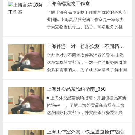
上海高端宠物工作室
业教练团队 我们的射击教练团队由多名经
以自由地选择与感兴趣的美女展开交流，并
了解上海高品质宠物工作室的优质服务和专
验丰富且专业训练有素的教练组成。他们具
通过线上约会的方式进一步加深了解。 上
业团队 上海高品质宠物工作室是一家致力
备高水平的射击技能和丰富的教学经验，能
海...
于为宠物提供专业、贴心、高端服务的机
够根据不同学员的需求制定个性化的培训计
构。我们的团队由经验丰富的宠物护理师和
划，并通过系统的指导和反馈帮助学员提升
训练师组成，凭借他们的专业知识和热情，
射击技能。 先进的射击设施 我们的射击工
上海伴游一对一价格实测：不同档位消费对比
我们为每个宠物提供了全方位的护理和培训
作室配备了先进的设施和设备，包括高品质
全方位对比不同档次伴游消费差异 在上海
服务。 一、专业护理服务 我们的宠物护理
的射击枪械、宽敞的射击场地和安全可靠的
这座繁华的大都市，一对一伴游服务吸引着
师具备丰富的护理知识和技术，能够为您的
防护...
众多有需求的人。为了让大家清晰了解不同
宠物提供高品质的护理服务。无论是洗澡、
档位的消费情况，我们进行了详细的价格实
修剪指甲还是进行护理检查，我们都会细心
测。首先是低端档位，这一档位的伴游价格
照料，确保您的宠物的健康和舒适。我们使
上海外卖品茶预约指南_350
相对较为亲民。一般来说，按天计费可能在
用的护理产品经过精心挑选，对宠物的毛
# 上海外卖品茶预约指南：开启便捷品茶新
几百元左右。这些伴游人员可能经验相对较
发、皮肤和耳部进行彻底清洁和保养。
体验## 一、了解上海外卖品茶市场在上海
少，服务内容也比较基础，主要是陪同逛
二、个性...
这座国际化大都市，外卖品茶服务逐渐兴
街、简单的景点游览等。他们可能不会提供
起。各类茶馆、茶商纷纷推出外卖品茶套
过于高端的服务体验，但对于预算有限且只
餐，满足不同消费者的需求。从传统的绿
需要基本陪伴的人来说，是一个不错的选
上海工作室外卖：快速通道操作指南
茶、红茶到特色的花茶、黑茶，品种丰富多
择。不过，在选择时也要注意其服务质量和