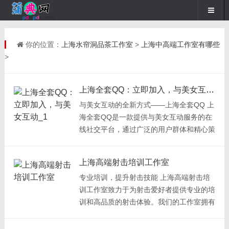
你的位置：
上海水帘洞品茶工作室
>
上海中高端工作室有哪些
>
上海全套QQ：立即加入，与美女互动_1
与美女互动的全新方式——上海全套QQ 上
海全套QQ是一款提供与美女互动服务的在
线社交平台，通过广泛的用户群体和精心策
划的活动，为用户提供了与美女互动的全新
方式。无论您是单身还是希望拓展社交圈
上海高端射击培训工作室
子，上海全套QQ将为您打造一个独特且充
专业培训，提升射击技能 上海高端射击培
满趣味的交流平台。 上海全套QQ汇聚了各
训工作室致力于为射击爱好者提供专业的培
行各业的优质美女用户，他们拥有丰富的社
训和高品质的射击体验。我们的工作室拥有
交经验和出色的个人魅力。无论您是想寻找
一支经验丰富的教练团队和先进的射击设
知己还是谈恋爱，上海全套QQ都能够满足
施，可以为学员们提供全方位的培训。 专
您的需求。通过在线聊天和互动功能，您可